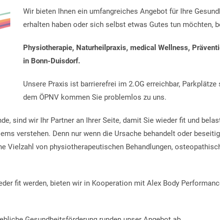
Wir bieten Ihnen ein umfangreiches Angebot für Ihre Gesundh
erhalten haben oder sich selbst etwas Gutes tun möchten, b
Physiotherapie, Naturheilpraxis, medical Wellness, Prävent
in Bonn-Duisdorf.
Unsere Praxis ist barrierefrei im 2.OG erreichbar, Parkplätz
dem ÖPNV kommen Sie problemlos zu uns.
e, sind wir Ihr Partner an Ihrer Seite, damit Sie wieder fit und belast
lems verstehen. Denn nur wenn die Ursache behandelt oder beseitig
ne Vielzahl von physiotherapeutischen Behandlungen, osteopathis
eder fit werden, bieten wir in Kooperation mit Alex Body Performan
iebliche Gesundheitsförderung runden unser Angebot ab.